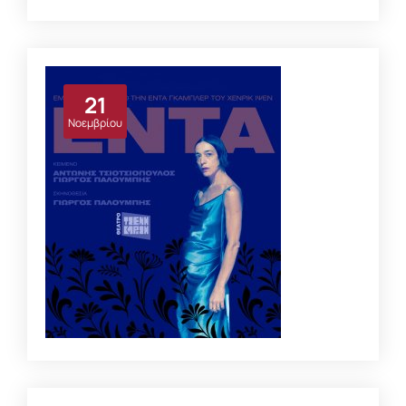
Άγριοι
Είδος:
Πρωτότυπο κείμενο
Σκηνοθεσία:
Γιώργος Παλούμπης
21
Διάρκεια:
90 λεπτά
Νοεμβρίου
ΛΕΠΤΟΜΈΡΕΙΕΣ
ΕΝΤΑ
Είδος:
Πρωτότυπο Κείμενο