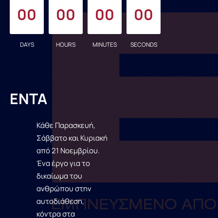
00
00
00
00
DAYS
HOURS
MINUTES
SECONDS
ΕΝΤΑ
Κάθε Παρασκευή,
Σάββατο και Κυριακή
από 21 Νοεμβρίου.
Ένα έργο για το
δικαίωμα του
ανθρώπου στην
αυτοδιάθεση,
κόντρα στα