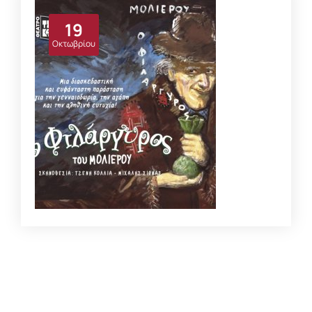
Σκηνοθεσία:
Γιώργος Παλούμπης
19
Διάρκεια:
100 λεπτά
Οκτωβρίου
ΛΕΠΤΟΜΈΡΕΙΕΣ
ΦΙΛΑΡΓΥΡΟΣ
Είδος:
Παιδικό
Σκηνοθεσία:
Τζένη Κόλλια, Μιχάλης Σιώνας
Διάρκεια:
75 λεπτά