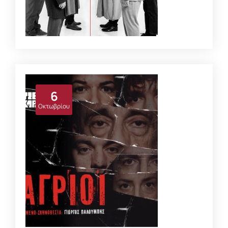
Πολίτες Β’ Κατηγορίας
Είδος:
Κοινωνικό
Σκηνοθεσία:
Τζένη Κόλια
6
Διάρκεια:
75 λεπτά
Οκτωβρίου
ΛΕΠΤΟΜΈΡΕΙΕΣ